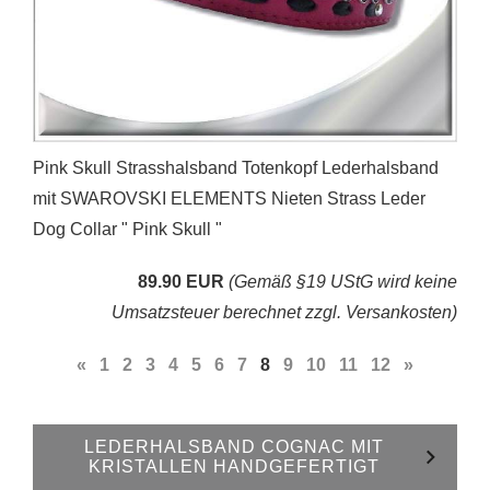
Pink Skull Strasshalsband Totenkopf Lederhalsband
mit SWAROVSKI ELEMENTS Nieten Strass Leder
Dog Collar " Pink Skull "
89.90 EUR
(Gemäß §19 UStG wird keine
Umsatzsteuer berechnet zzgl. Versankosten)
«
1
2
3
4
5
6
7
8
9
10
11
12
»
LEDERHALSBAND COGNAC MIT
KRISTALLEN HANDGEFERTIGT