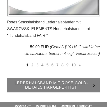
Rotes Strasshalsband Lederhalsbänder mit
SWAROVSKI ELEMENTS Hundehalsband in rot
"Hundehalsband FAIR "
159.00 EUR
(Gemäß §19 UStG wird keine
Umsatzsteuer berechnet zzgl. Versankosten)
1
2
3
4
5
6
7
8
9
10
»
LEDERHALSBAND MIT ROSÉ GOLD-
DETAILS HANGEFERTIGT
KONTAKT
IMPRESSUM
WIDERRUFSRECHT