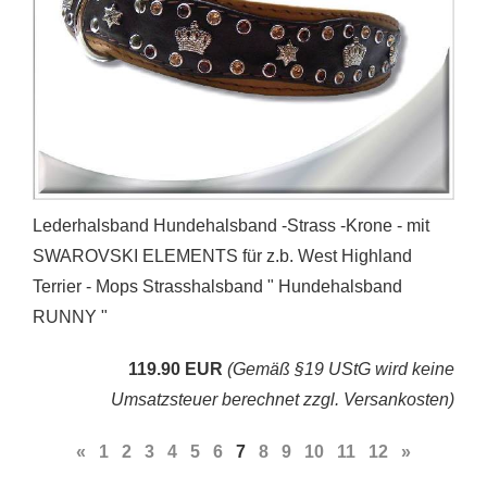
Lederhalsband Hundehalsband -Strass -Krone - mit
SWAROVSKI ELEMENTS für z.b. West Highland
Terrier - Mops Strasshalsband " Hundehalsband
RUNNY "
119.90 EUR
(Gemäß §19 UStG wird keine
Umsatzsteuer berechnet zzgl. Versankosten)
«
1
2
3
4
5
6
7
8
9
10
11
12
»