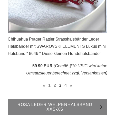
Chihuahua Prager Rattler Strasshalsbänder Leder
Halsbänder mit SWAROVSKI ELEMENTS Luxus mini
Halsband " 8646 " Diese kleinen Hundehalsbänder
59.90 EUR
(Gemäß §19 UStG wird keine
Umsatzsteuer berechnet zzgl. Versankosten)
«
1
2
3
4
»
ROSA LEDER-WELPENHALSBAND
XXS-XS