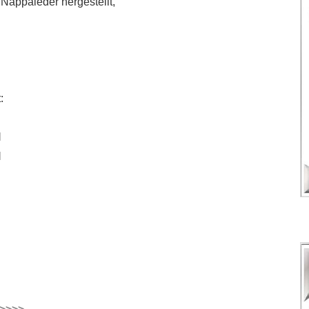
 Nappaleder hergestellt,
:
l
l