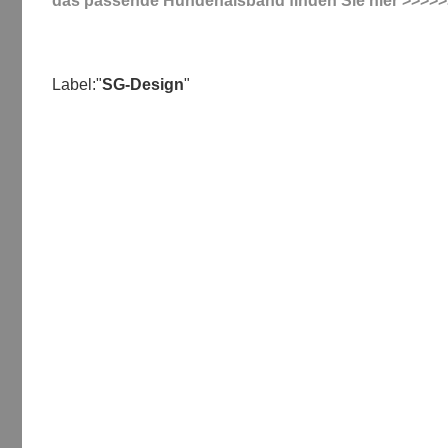
das passende Hundehalsband finden Sie hier >>>>
Label:"
SG-Design
"