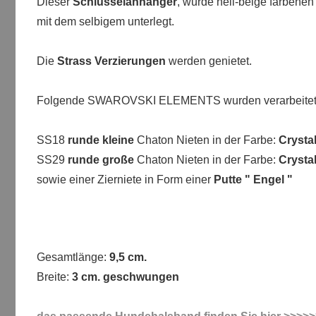
Dieser
Schlüsselanhänger
, wurde hell-beige farbenen
mit dem selbigem unterlegt.
Die
Strass Verzierungen
werden genietet.
Folgende SWAROVSKI ELEMENTS wurden verarbeitet
SS18
runde kleine
Chaton Nieten in der Farbe:
Crysta
SS29
runde große
Chaton Nieten in der Farbe:
Crysta
sowie einer Zierniete in Form einer
Putte " Engel "
Gesamtlänge:
9,5 cm.
Breite:
3 cm. geschwungen