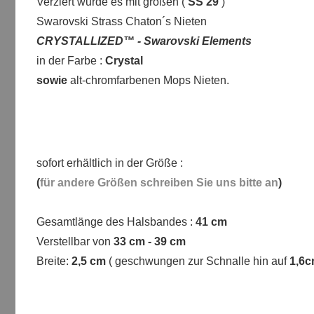
Verziert wurde es mit großen (
SS 29
)
Swarovski Strass Chaton´s Nieten
CRYSTALLIZED™ - Swarovski Elements
in der Farbe :
Crystal
sowie
alt-chromfarbenen Mops Nieten.
sofort erhältlich in der Größe :
(
für andere Größen schreiben Sie uns bitte an
)
Gesamtlänge des Halsbandes :
41 cm
Verstellbar von
33 cm - 39 cm
Breite:
2,5 cm
( geschwungen zur Schnalle hin auf
1,6