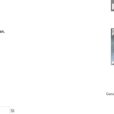
an.
Gemä
St