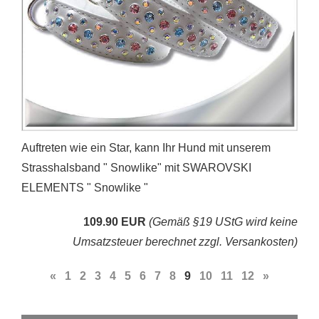
Auftreten wie ein Star, kann Ihr Hund mit unserem
Strasshalsband " Snowlike" mit SWAROVSKI
ELEMENTS " Snowlike "
109.90 EUR
(Gemäß §19 UStG wird keine
Umsatzsteuer berechnet zzgl. Versankosten)
«
1
2
3
4
5
6
7
8
9
10
11
12
»