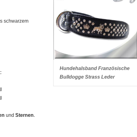
s schwarzem
Hundehalsband Französische
:
Bulldogge Strass Leder
l
l
en
und
Sternen
.